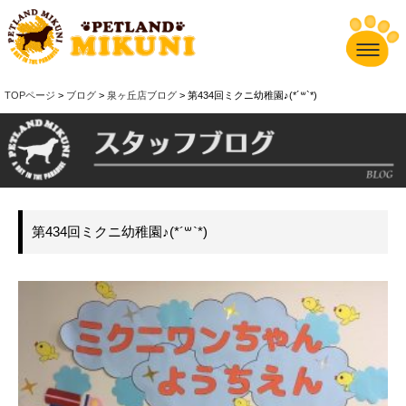
TOPページ
>
ブログ
>
泉ヶ丘店ブログ
> 第434回ミクニ幼稚園♪(*´꒳`*)
第434回ミクニ幼稚園♪(*´꒳`*)