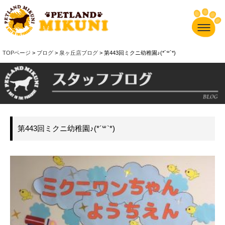
TOPページ
>
ブログ
>
泉ヶ丘店ブログ
> 第443回ミクニ幼稚園♪(*´꒳`*)
第443回ミクニ幼稚園♪(*´꒳`*)