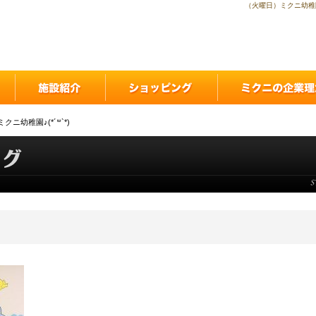
（火曜日）ミクニ幼稚園
クニ幼稚園♪(*´꒳`*)