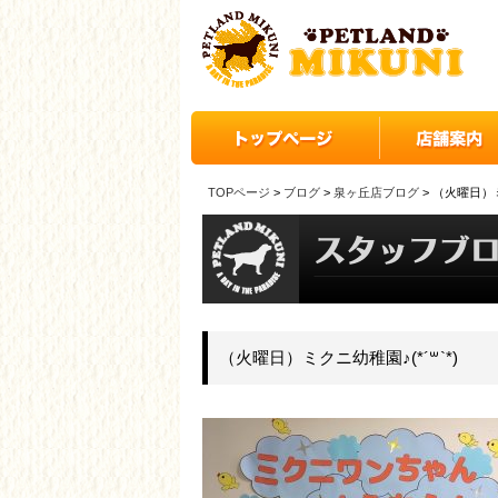
TOPページ
>
ブログ
>
泉ヶ丘店ブログ
> （火曜日）ミ
（火曜日）ミクニ幼稚園♪(*´꒳`*)