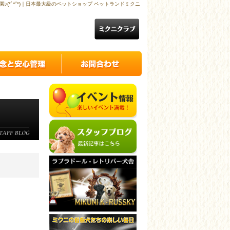
♪(*´꒳`*)｜日本最大級のペットショップ ペットランドミクニ