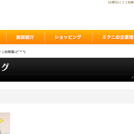
(火曜日)ミクニ幼稚
ニ幼稚園♪(*´꒳`*)