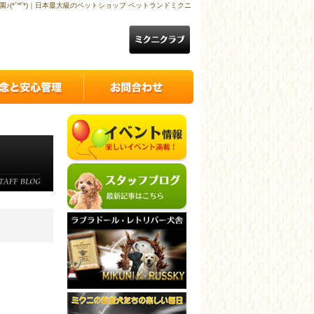
園♪(*´꒳`*)｜日本最大級のペットショップ ペットランドミクニ