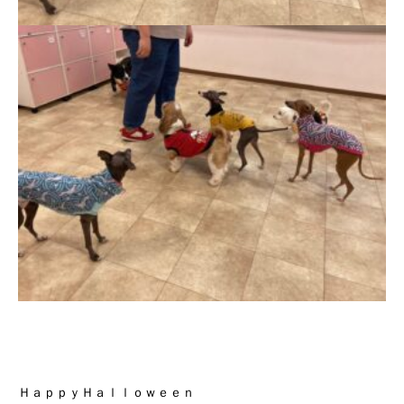
ＨａｐｐｙＨａｌｌｏｗｅｅｎ