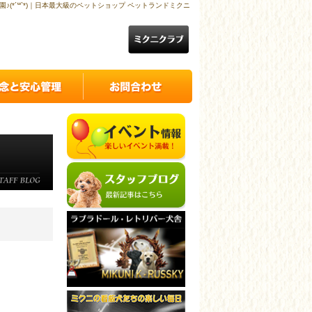
園♪(*´꒳`*)｜日本最大級のペットショップ ペットランドミクニ