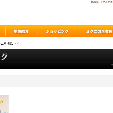
(火曜日)ミクニ幼稚
ニ幼稚園♪(*´꒳`*)