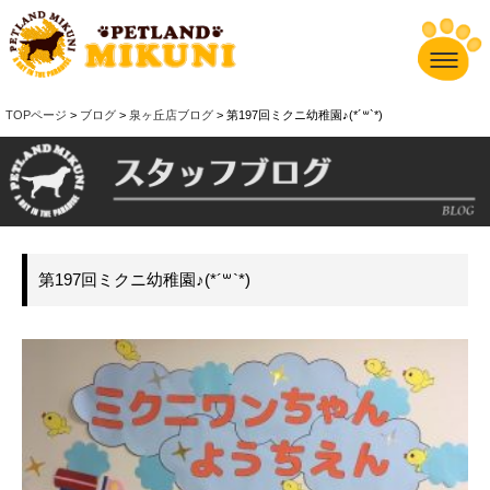
TOPページ
>
ブログ
>
泉ヶ丘店ブログ
> 第197回ミクニ幼稚園♪(*´꒳`*)
第197回ミクニ幼稚園♪(*´꒳`*)