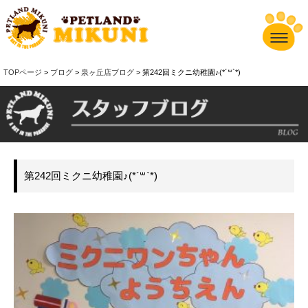
TOPページ
>
ブログ
>
泉ヶ丘店ブログ
> 第242回ミクニ幼稚園♪(*´꒳`*)
第242回ミクニ幼稚園♪(*´꒳`*)