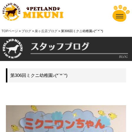
TOPページ
>
ブログ
>
泉ヶ丘店ブログ
> 第306回ミクニ幼稚園♪(*´꒳`*)
第306回ミクニ幼稚園♪(*´꒳`*)