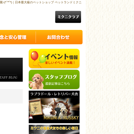
園♪(*´꒳`*)｜日本最大級のペットショップ ペットランドミクニ