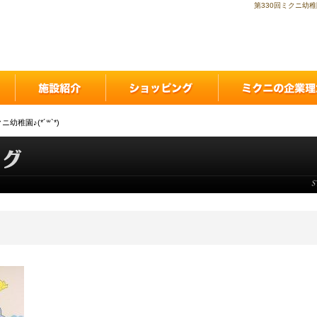
第330回ミクニ幼稚
ニ幼稚園♪(*´꒳`*)