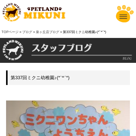
TOPページ
>
ブログ
>
泉ヶ丘店ブログ
> 第337回ミクニ幼稚園♪(*´꒳`*)
第337回ミクニ幼稚園♪(*´꒳`*)