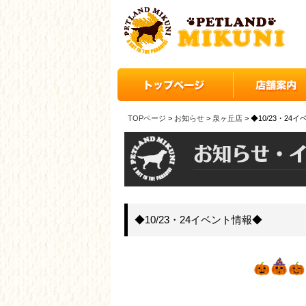
TOPページ
>
お知らせ
>
泉ヶ丘店
> ◆10/23・24
◆10/23・24イベント情報◆