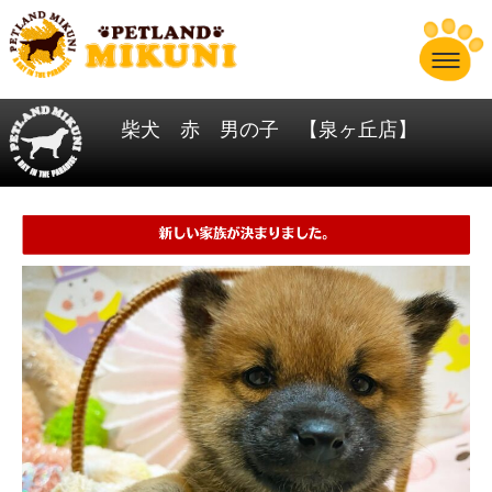
柴犬 赤 男の子 【泉ヶ丘店】