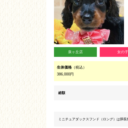
泉ヶ丘店
女の
生体価格
（税込）
386,000円
総額
ミニチュアダックスフンド（ロング）は胴長