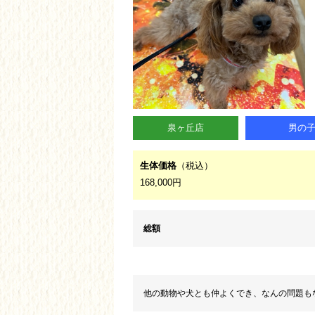
泉ヶ丘店
男の
生体価格
（税込）
168,000円
総額
他の動物や犬とも仲よくでき、なんの問題も