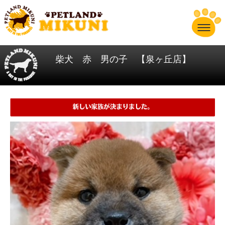
柴犬 赤 男の子 【泉ヶ丘店】