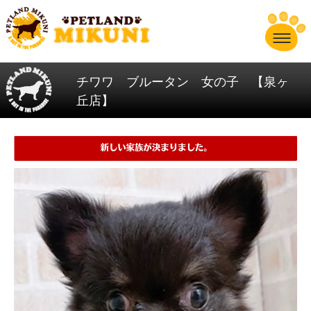
チワワ ブルータン 女の子 【泉ヶ
丘店】