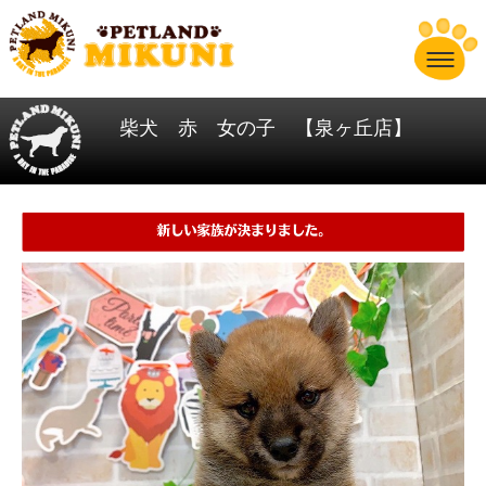
柴犬 赤 女の子 【泉ヶ丘店】