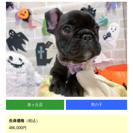
泉ヶ丘店
男の子
生体価格
（税込）
486,000円