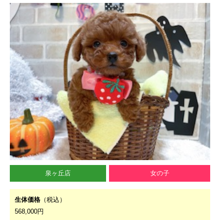
泉ヶ丘店
女の子
生体価格
（税込）
568,000円