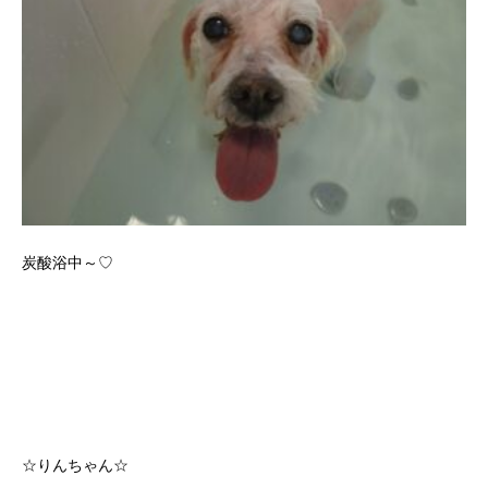
炭酸浴中～♡
☆りんちゃん☆