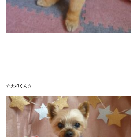
☆大和くん☆