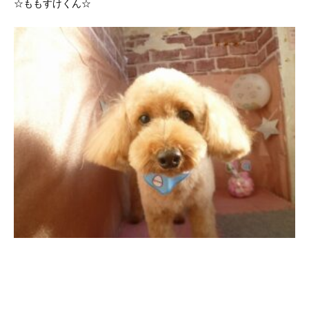
☆ももすけくん☆