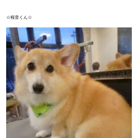
☆桜音くん☆