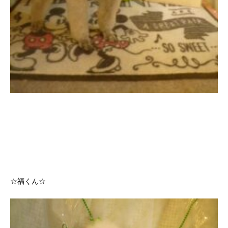
☆福くん☆