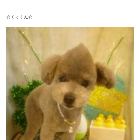
☆くぅくん☆