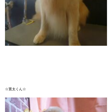
☆寛太くん☆