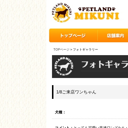
TOPページ
> フォトギャラリー
1/8ご来店ワンちゃん
犬種：
コメント：
とっても可愛い常連ワンズたち♪