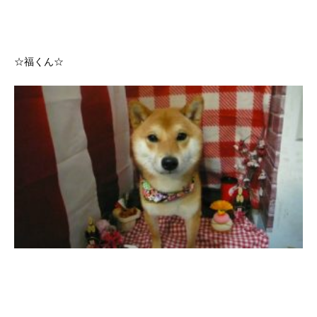
☆福くん☆