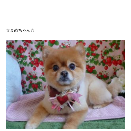
☆まめちゃん☆