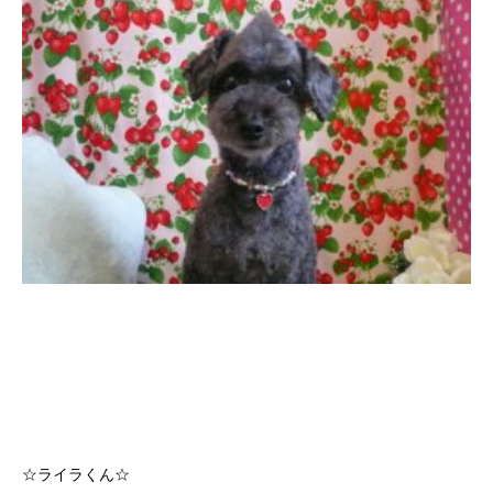
☆ライラくん☆