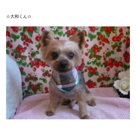
☆大和くん☆