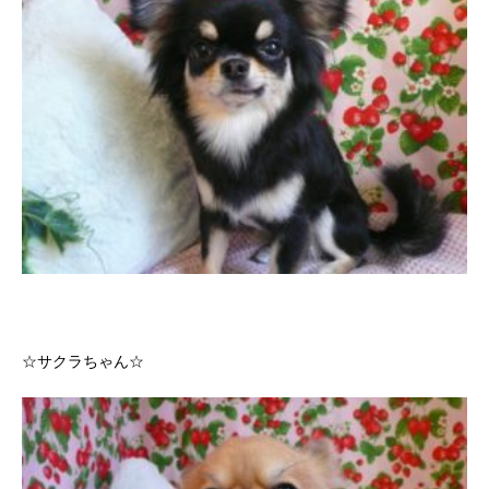
☆サクラちゃん☆