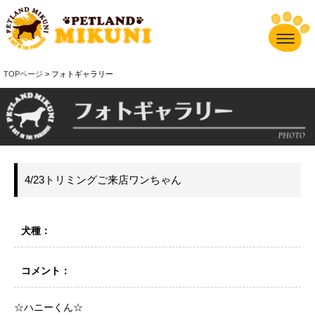
TOPページ
> フォトギャラリー
4/23トリミングご来店ワンちゃん
犬種：
コメント：
☆ハニーくん☆