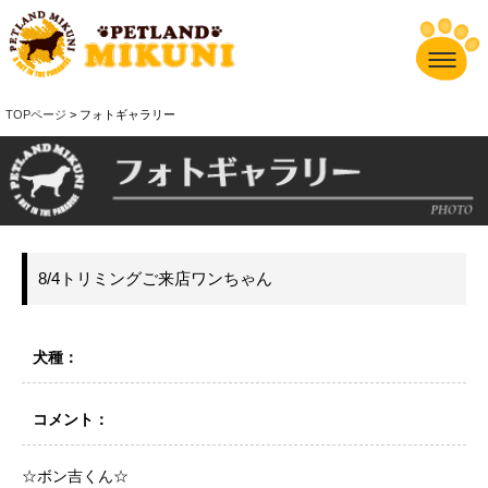
TOPページ
> フォトギャラリー
8/4トリミングご来店ワンちゃん
犬種：
コメント：
☆ボン吉くん☆